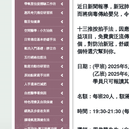
帶氧普拉提體驗工作坊
近日新聞報導，新冠肺
而將病毒傳給嬰兒，令
惠民奇穴痛症研習班
觀舌知健康
十三推按掐手法，因應
空間醫學 : 小方治病
益項目，免費廣泛流傳
日常痛症基本舒緩手法
個，對防治新冠，舒緩
氣功入門基礎：靜立功
個特選穴幫到你。
五行經絡拉筋法
日期：(甲班) 2025年
動意功動功研習坊
(乙班) 2025年6
原始點家庭手法班
學員只可報讀其
人手通淋巴減肥
自然醫學看病因
名額：每班20人，額
特色理療及自我保健
時間：19:30-21:30 (
緩跑及步姿改良班
腦場氣意識健生法
一炁功法-第三段氣功班