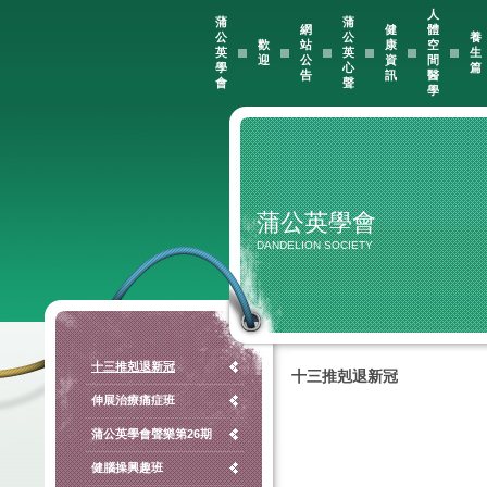
人
蒲
蒲
網
健
體
公
公
養
歡
站
康
空
英
英
生
迎
公
資
間
學
心
篇
告
訊
醫
會
聲
學
蒲公英學會
DANDELION SOCIETY
十三推剋退新冠
十三推剋退新冠
伸展治療痛症班
蒲公英學會聲樂第26期
健腦操興趣班