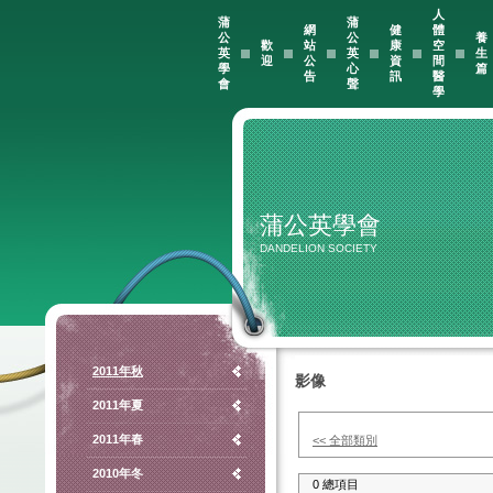
人
蒲
蒲
網
健
體
公
公
養
歡
站
康
空
英
英
生
迎
公
資
間
學
心
篇
告
訊
醫
會
聲
學
蒲公英學會
DANDELION SOCIETY
2011年秋
影像
2011年夏
2011年春
<< 全部類別
2010年冬
0 總項目